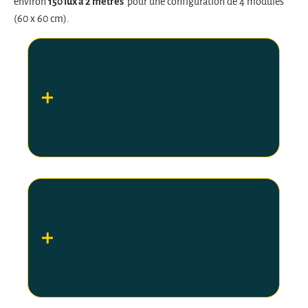
environ
150 lux à 2 mètres
pour une configuration de 4 modules
(60 x 60 cm).
L’installation des
plafonds lumineux est-
elle simple ?
Puis-je faire varier
l’intensité lumineuse
des plafonds Cumulux ?