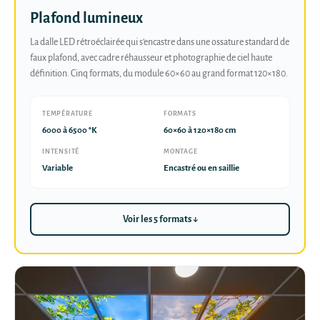
Plafond lumineux
La dalle LED rétroéclairée qui s'encastre dans une ossature standard de
faux plafond, avec cadre réhausseur et photographie de ciel haute
définition. Cinq formats, du module 60×60 au grand format 120×180.
TEMPÉRATURE
FORMATS
6000 à 6500 °K
60×60 à 120×180 cm
INTENSITÉ
MONTAGE
Variable
Encastré ou en saillie
Voir les 5 formats ↓