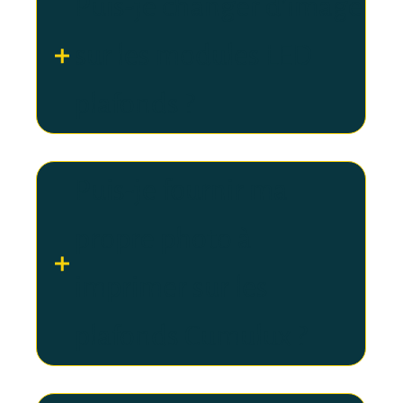
Puis-je changer d’image
sur les modules LED
plafonds ?
Puis-je fournir ma
propre photo à
imprimer sur les
plafonds Cumulux ?