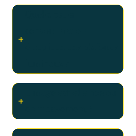
Quelle est la
consommation
électrique des plafonds
lumineux ?
L’image est-elle fixe ou
en mouvement ?