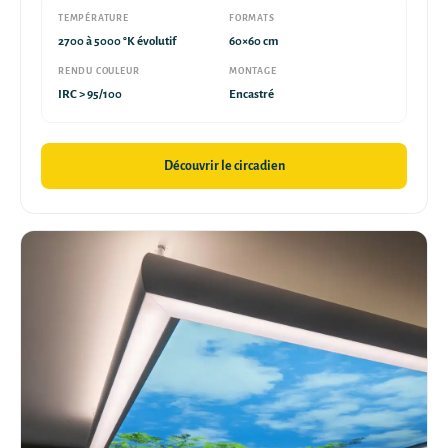
TEMPÉRATURE
FORMATS
2700 à 5000 °K évolutif
60×60 cm
RENDU COULEUR
MONTAGE
IRC > 95/100
Encastré
Découvrir le circadien