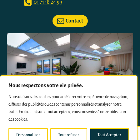
01 71 18 24 99
Contact
Nous respectons votre vie privée.
Nous utilisons des cookies pour améliorer votre expérience de navigation,
diffuser des publicités ou des contenus personnalisés et analyser notre
trafic. En cliquant sur « Tout accepter », vous consentez à notre utilisation
Suivez nous sur les réseaux sociaux
des cookies.
Personnaliser
Tout refuser
Tout Accepter
01.71.18.24.99
Demande de devis