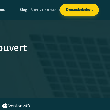
01 71 18 24 99
ons
Blog
Demande de devis
 ouvert
Version MD